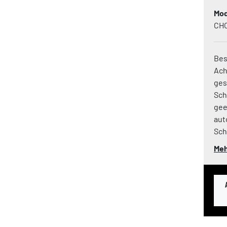
Mod
CHC
Bes
Ac
ges
Sch
gee
aut
Schl
Meh