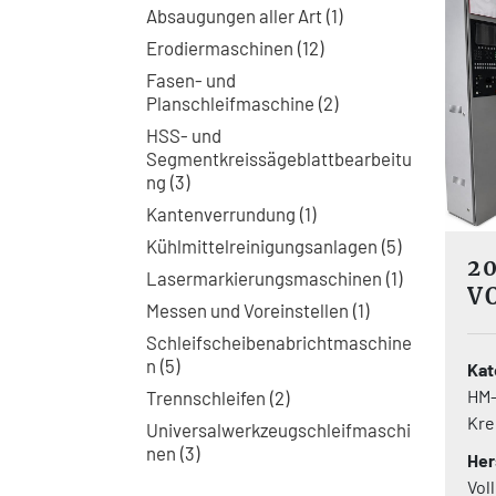
Absaugungen aller Art
1
Erodiermaschinen
12
Fasen- und
Planschleifmaschine
2
HSS- und
Segmentkreissägeblattbearbeitu
ng
3
Kantenverrundung
1
Kühlmittelreinigungsanlagen
5
2
Lasermarkierungsmaschinen
1
V
Messen und Voreinstellen
1
C
Schleifscheibenabrichtmaschine
n
5
Kat
HM
Trennschleifen
2
Kre
Universalwerkzeugschleifmaschi
nen
3
Her
Vol