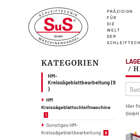
PRÄZISION
FÜR
DIE
WELT
DER
SCHLEIFTECH
LAGE
KATEGORIEN
H
HM-
Kreissägeblattbearbeitung
9
HM
Hier f
Kreissägeblattschleifmaschine
GmbH 
1
Sonstiges HM-
Kreissägeblattbearbeitung
8