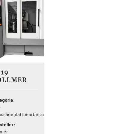
019
OLLMER
HC 840
egorie
-
issägeblattbearbeitung
steller
lmer