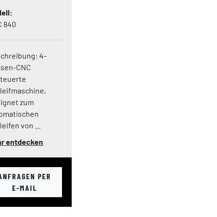
ell
 840
chreibung: 4-
hsen-CNC
teuerte
leifmaschine,
ignet zum
omatischen
eifen von ...
r entdecken
ANFRAGEN PER
E-MAIL