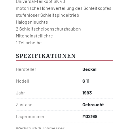
Universal-Teilkopf SK 40
motorische Höhenvertellung des Schleifkopfes
stufenloser Schleifspindeltrieb
Halogenleuchte
2 Schleifscheibenschutzhauben 
Miteneinstelllehre
1 Teilscheibe
SPEZIFIKATIONEN
Hersteller
Deckel
Modell
S 11
Jahr
1993
Zustand
Gebraucht
Lagernummer
M02168
Werkstückdurchmesser