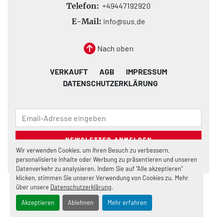
Telefon:
+49447192920
E-Mail:
info@sus.de
Nach oben
VERKAUFT
AGB
IMPRESSUM
DATENSCHUTZERKLÄRUNG
NEWSLETTER ANMELDEN
Wir verwenden Cookies, um Ihren Besuch zu verbessern,
personalisierte Inhalte oder Werbung zu präsentieren und unseren
Datenverkehr zu analysieren. Indem Sie auf "Alle akzeptieren"
klicken, stimmen Sie unserer Verwendung von Cookies zu. Mehr
über unsere
Datenschutzerklärung
.
Cookie-Einstellungen
Machinio System
-Website von
Machinio
Akzeptieren
Ablehnen
Mehr erfahren