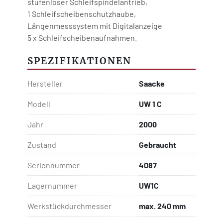
stufenloser Schleifspindelantrieb,
1 Schleifscheibenschutzhaube,
Längenmesssystem mit Digitalanzeige
5 x Schleifscheibenaufnahmen.
SPEZIFIKATIONEN
Hersteller
Saacke
Modell
UW 1 C
Jahr
2000
Zustand
Gebraucht
Seriennummer
4087
Lagernummer
UW1C
Werkstückdurchmesser
max. 240 mm