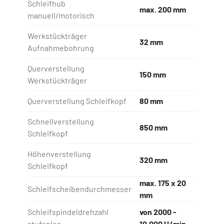
Schleifhub
max. 200 mm
manuell/motorisch
Werkstückträger
32 mm
Aufnahmebohrung
Querverstellung
150 mm
Werkstückträger
Querverstellung Schleifkopf
80 mm
Schnellverstellung
850 mm
Schleifkopf
Höhenverstellung
320 mm
Schleifkopf
max. 175 x 20
Schleifscheibendurchmesser
mm
Schleifspindeldrehzahl
von 2000 -
stufenlos
10.000 U/min.,