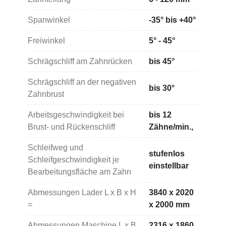
Spanwinkel
-35° bis +40°
Freiwinkel
5° - 45°
Schrägschliff am Zahnrücken
bis 45°
Schrägschliff an der negativen
bis 30°
Zahnbrust
Arbeitsgeschwindigkeit bei
bis 12
Brust- und Rückenschliff
Zähne/min.,
Schleifweg und
stufenlos
Schleifgeschwindigkeit je
einstellbar
Bearbeitungsfläche am Zahn
Abmessungen Lader L x B x H
3840 x 2020
=
x 2000 mm
Abmessungen Maschine L x B
2316 x 1860