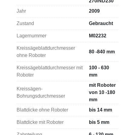
270/ND230
Absaugung für Öl und Emulsionsnebel,
Jahr
2009
Alphanumerische Einschubtastatur,
Zustand
Gebraucht
Maschinenleuchte,
Lagernummer
M02232
Dateneingabestation DES 300 zur Erfassung
von technischen Daten der Kreissägeblätter
Kreissägeblattdurchmesser
80 -840 mm
inkl. Tastatur, Monitor und Maus,
ohne Roboter
Ölauffangwanne mit Bodengitter,
Kreissägeblattdurchmesser mit
100 - 630
Roboter
mm
2 Schleifscheibenaufnahmen,
mit Roboter
1 Sägeblattmagnetaufnahme.
Kreissägen-
von 10 -180
Bohrungsdurchmesser
mm
Blattdicke ohne Roboter
bis 14 mm
Blattdicke mit Roboter
bis 5 mm
Zahnteilung
6 - 120 mm