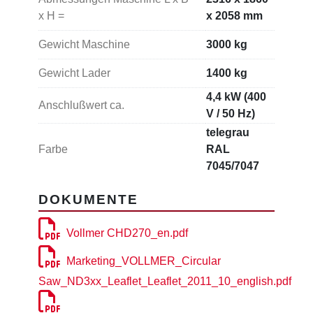
x H =
x 2058 mm
Gewicht Maschine
3000 kg
Gewicht Lader
1400 kg
4,4 kW (400
Anschlußwert ca.
V / 50 Hz)
telegrau
Farbe
RAL
7045/7047
DOKUMENTE
Vollmer CHD270_en.pdf
Marketing_VOLLMER_Circular
Saw_ND3xx_Leaflet_Leaflet_2011_10_english.pdf