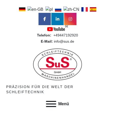
facebook
linkedin
instagram
Telefon:
+49447192920
E-Mail:
info@sus.de
PRÄZISION FÜR DIE WELT DER
SCHLEIFTECHNIK
Menü