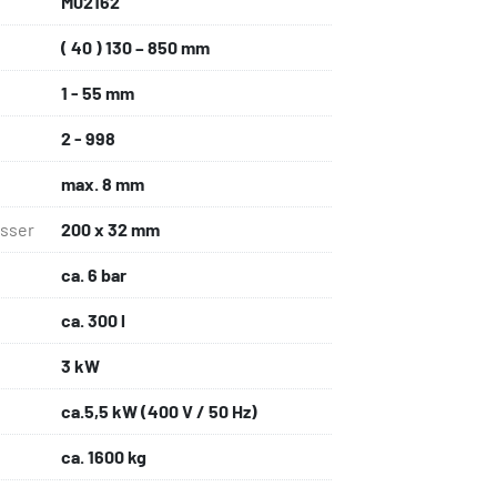
M02162
( 40 ) 130 – 850 mm
1 - 55 mm
2 - 998
max. 8 mm
sser
200 x 32 mm
ca. 6 bar
ca. 300 l
3 kW
ca.5,5 kW (400 V / 50 Hz)
ca. 1600 kg