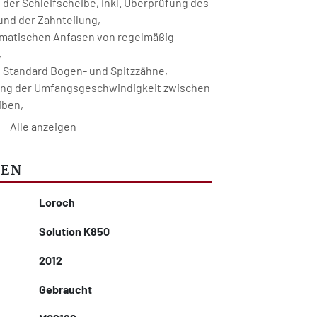
der Schleifscheibe, inkl. Überprüfung des 
nd der Zahnteilung,
omatischen Anfasen von regelmäßig 
,
 Standard Bogen- und Spitzzähne,
ng der Umfangsgeschwindigkeit zwischen 
iben,
Ferndiagnose und -wartung sowie Online-
Alle anzeigen
ng,
NEN
0 zum Schleifen von Sägeblättern ab 130 
Loroch
Solution K850
2012
Gebraucht