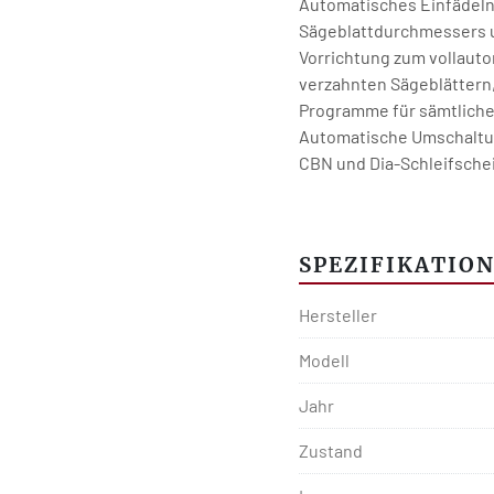
Automatisches Einfädeln 
Sägeblattdurchmessers u
Vorrichtung zum vollaut
verzahnten Sägeblättern
Programme für sämtliche
Automatische Umschaltu
CBN und Dia-Schleifsche
Integriertes Modem zur 
Anwendungsunterstützu
Maschinenleuchte,
SPEZIFIKATIO
1 Sägeblattaufnahme F173
mm bis 850 mm.
Hersteller
Modell
Jahr
Zustand