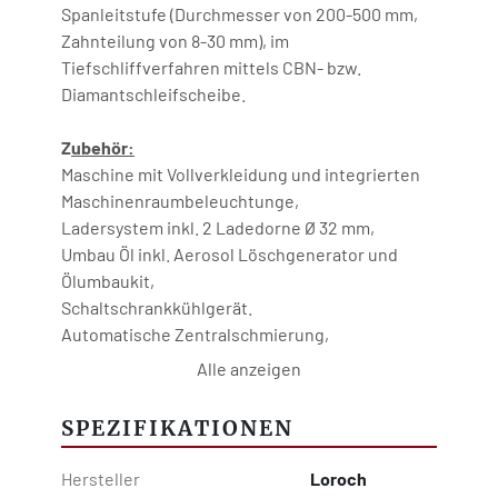
Spanleitstufe (Durchmesser von 200-500 mm, 
Zahnteilung von 8-30 mm), im 
Tiefschliffverfahren mittels CBN- bzw. 
Z
ubehör:
Maschine mit Vollverkleidung und integrierten 
Maschinenraumbeleuchtunge,
Ladersystem inkl. 2 Ladedorne Ø 32 mm,
Umbau Öl inkl. Aerosol Löschgenerator und 
Ölumbaukit,
Schaltschrankkühlgerät.
Automatische Zentralschmierung,
Elektrostatische Dunstabscheider Marx VTG 
Alle anzeigen
0,32
HSS/HM-Feinstfiltersystem inkl. Externer 
SPEZIFIKATIONEN
Filtereinheit, mit integrierter 300 Liter 
Kühlmittelbehälter & Kühlaggregat,Polar 2.9
Hersteller
Loroch
Software für sämtliche Standard Bogen- und 