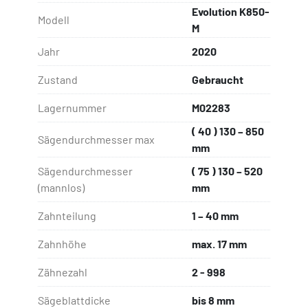
Evolution K850-
Spitzzähne,
Modell
M
Signalleuchte zur Anzeige des 
Betriebszustandes,
Jahr
2020
Automatische Umschaltung der 
Zustand
Gebraucht
Umfangsgeschwindigkeit zwischen CBN- und 
DIA-Schleifscheiben,
Lagernummer
M02283
F-1477 Sägeblattaufnahme,
Div. Zwischenlagen,
( 40 ) 130 – 850
Sägendurchmesser max
Ölauffangwanne.
mm
Sägendurchmesser
( 75 ) 130 – 520
(mannlos)
mm
Zahnteilung
1 – 40 mm
Zahnhöhe
max. 17 mm
Zähnezahl
2 - 998
Sägeblattdicke
bis 8 mm