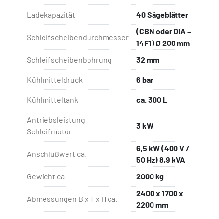
Ladekapazität
40 Sägeblätter
(CBN oder DIA –
Schleifscheibendurchmesser
14F1) Ø 200 mm
Schleifscheibenbohrung
32 mm
Kühlmitteldruck
6 bar
Kühlmitteltank
ca. 300 L
Antriebsleistung
3 kW
Schleifmotor
6,5 kW (400 V /
Anschlußwert ca.
50 Hz) 8,9 kVA
Gewicht ca
2000 kg
2400 x 1700 x
Abmessungen B x T x H ca.
2200 mm